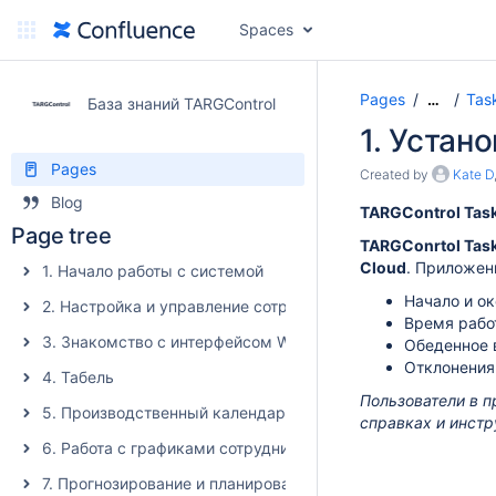
Spaces
Pages
Tas
…
База знаний TARGControl
1. Устан
Pages
Created by
Kate D
Blog
TARGControl Tas
Page tree
TARGConrtol Tas
Cloud
. Приложен
1. Начало работы с системой
Начало и ок
2. Настройка и управление сотрудниками
Время рабо
3. Знакомство с интерфейсом WFM
Обеденное 
Отклонения 
4. Табель
Пользователи в п
5. Производственный календарь и Норма рабочего време
справках и инстр
6. Работа с графиками сотрудников
7. Прогнозирование и планирование смен